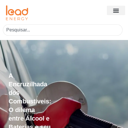
A
Encruzilhada
dos
Combustíveis:
O dilema
entre Álcool e
Baterias e seu