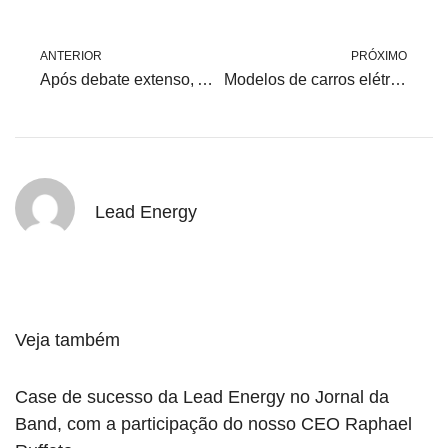
ANTERIOR
PRÓXIMO
Após debate extenso, ANEEL aprova reajuste tarifário superior a 13% na conta de energia do consumidor mineiro
Modelos de carros elétricos travaram uma disputa acirrada com os carros movidos à álcool
Lead Energy
Veja também
Case de sucesso da Lead Energy no Jornal da
Band, com a participação do nosso CEO Raphael