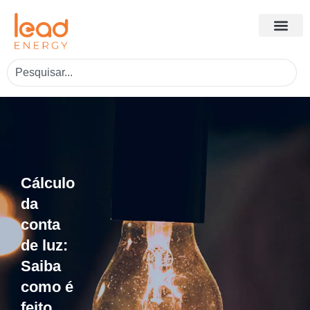
Cálculo
da
conta
de luz:
Saiba
como é
feito