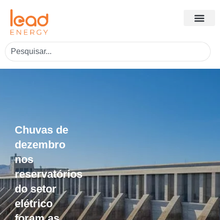
Chuvas de
dezembro
nos
reservatórios
do setor
elétrico
foram as