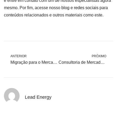
e entre em contato com um de nossos especialistas agora
mesmo. Por fim, acesse nosso
blog
e
redes sociais
para
conteúdos relacionados e outros materiais como este.
ANTERIOR
PRÓXIMO
Migração para o Mercado Livre de Energia: Esperar 2024 ou não?
Consultoria de Mercado Livre de Energia: O que é?
Lead Energy