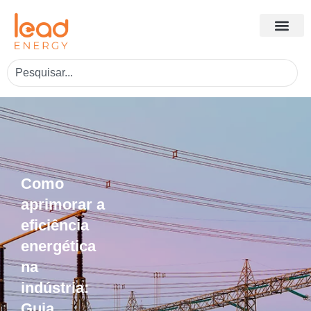
Como
aprimorar a
eficiência
energética
na
indústria:
Guia