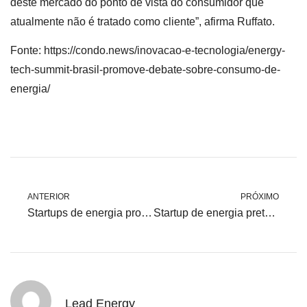
deste mercado do ponto de vista do consumidor que
atualmente não é tratado como cliente”, afirma Ruffato.
Fonte: https://condo.news/inovacao-e-tecnologia/energy-
tech-summit-brasil-promove-debate-sobre-consumo-de-
energia/
ANTERIOR
PRÓXIMO
Startups de energia promovem conscientização sobre o setor através de evento em São Paulo
Startup de energia pretende reduzir conta dos brasileiros em R$ 1 bilhão até 2027
Lead Energy