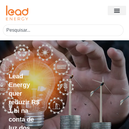
Lead
Energy
quer
reduzir R$
1 bi na
conta de
luz dos