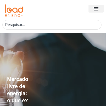
Mercado
livre de
energia:
o que é?