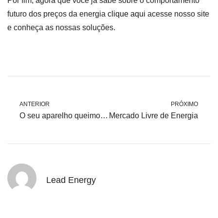
Por fim, agora que você já sabe sobre o comportamento
futuro dos preços da energia
clique aqui
acesse nosso site
e conheça as nossas soluções.
ANTERIOR
PRÓXIMO
O seu aparelho queimou porque a sua energia oscilou? Saiba como solicitar o ressarcimento para a distribuidora de energia
Mercado Livre de Energia
Lead Energy