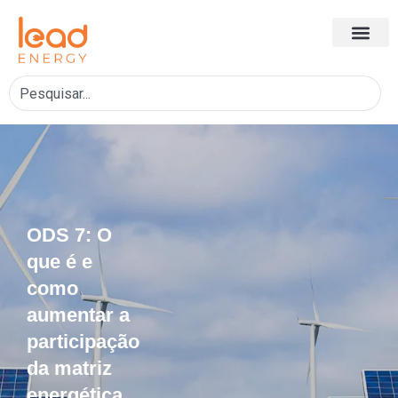
ODS 7: O
que é e
como
aumentar a
participação
da matriz
energética