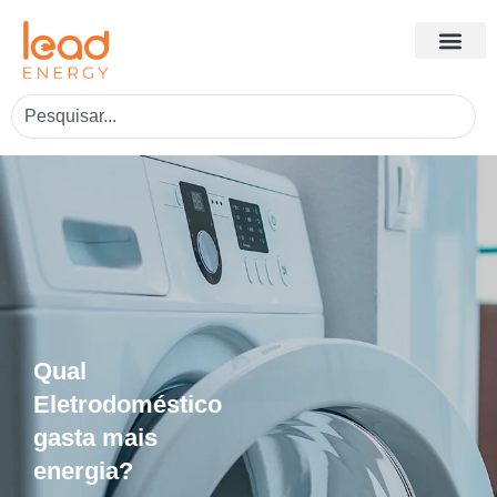
Qual
Eletrodoméstico
gasta mais
energia?