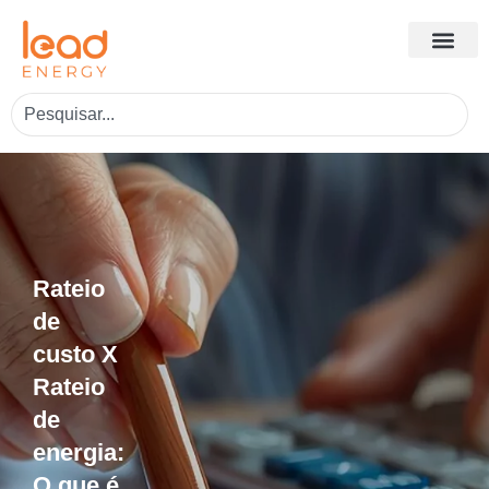
Rateio
de
custo X
Rateio
de
energia:
O que é