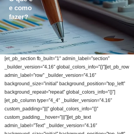
e como
fazer?
[et_pb_section fb_built=”1″ admin_label=”section”
_builder_version=”4.16″ global_colors_info=”{}”][et_pb_row
admin_label=”row” _builder_version=”4.16″
background_size=”initial” background_position=”top_left”
background_repeat=”repeat” global_colors_info=”{}”]
[et_pb_column type=”4_4″ _builder_version=”4.16″
custom_padding=”|||” global_colors_info=”{}”
custom_padding__hover=”|||”][et_pb_text
admin_label=”Text” _builder_version=”4.16″
background_size=”initial” background_position=”top_left”