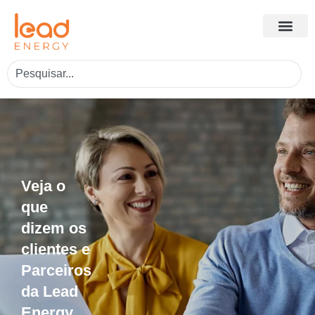
Veja o
que
dizem os
clientes e
Parceiros
da Lead
Energy