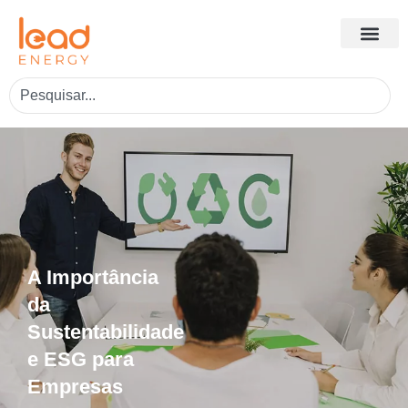
A Importância
da
Sustentabilidade
e ESG para
Empresas