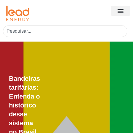
Bandeiras
tarifárias:
Entenda o
histórico
desse
sistema
no Brasil