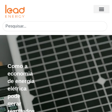
Como a
economia
de energia
elétrica
pode
gerar
resultados