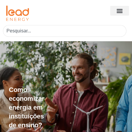
Como
economizar
energia em
instituições
de ensino?