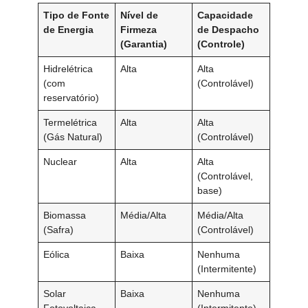
Tipo de Fonte
Nível de
Capacidade
de Energia
Firmeza
de Despacho
(Garantia)
(Controle)
Hidrelétrica
Alta
Alta
(com
(Controlável)
reservatório)
Termelétrica
Alta
Alta
(Gás Natural)
(Controlável)
Nuclear
Alta
Alta
(Controlável,
base)
Biomassa
Média/Alta
Média/Alta
(Safra)
(Controlável)
Eólica
Baixa
Nenhuma
(Intermitente)
Solar
Baixa
Nenhuma
Fotovoltaica
(Intermitente)