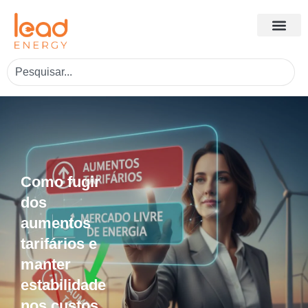
Como fugir
dos
aumentos
tarifários e
manter
estabilidade
nos custos