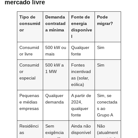
mercado livre
Tipo de
Demanda
Fonte de
Pode
consumid
contratad
energia
migrar?
or
a mínima
disponíve
l
Consumid
500 kW ou
Qualquer
Sim
or livre
mais
fonte
Consumid
500 kW a
Fontes
Sim
or
1 MW
incentivad
especial
as (solar,
eólica)
Pequenas
Qualquer
A partir de
Sim, se
e médias
demanda
2024,
conectada
empresas
qualquer
s ao
fonte
Grupo A
Residênci
Sem
Ainda não
Não
as
exigência
disponível
(atualment