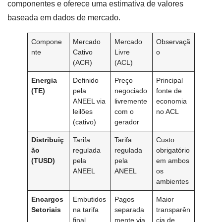
componentes e oferece uma estimativa de valores
baseada em dados de mercado.
Compone
Mercado
Mercado
Observaçã
nte
Cativo
Livre
o
(ACR)
(ACL)
Energia
Definido
Preço
Principal
(TE)
pela
negociado
fonte de
ANEEL via
livremente
economia
leilões
com o
no ACL
(cativo)
gerador
Distribuiç
Tarifa
Tarifa
Custo
ão
regulada
regulada
obrigatório
(TUSD)
pela
pela
em ambos
ANEEL
ANEEL
os
ambientes
Encargos
Embutidos
Pagos
Maior
Setoriais
na tarifa
separada
transparên
final
mente via
cia de