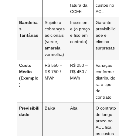
fatura da
custos no
CCEE
ACL
Bandeira
Sujeito a
Inexistent
Garante
s
cobranças
e (o preço
previsibilid
Tarifárias
adicionais
é fixo em
ade e
(verde,
contrato)
elimina
amarela,
surpresas
vermelha)
Custo
R$ 550 –
R$ 250 –
Variação
Médio
R$ 750 /
R$ 450 /
conforme
(Exemplo
MWh
MWh
distribuido
)
ra e tipo
de
contrato
Previsibili
Baixa
Alta
O contrato
dade
de longo
prazo no
ACL fixa
os custos