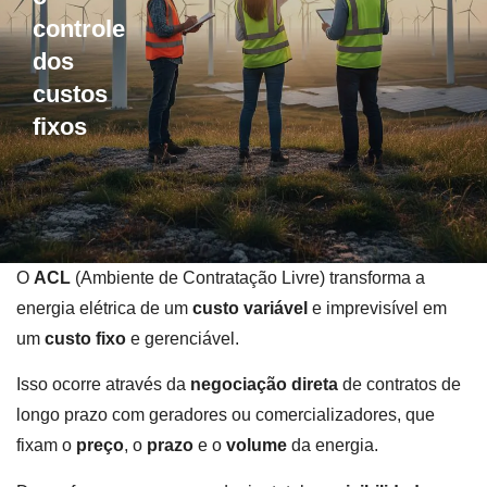
controle
dos
custos
fixos
O
ACL
(Ambiente de Contratação Livre) transforma a
energia elétrica de um
custo variável
e imprevisível em
um
custo fixo
e gerenciável.
Isso ocorre através da
negociação direta
de contratos de
longo prazo com geradores ou comercializadores, que
fixam o
preço
, o
prazo
e o
volume
da energia.