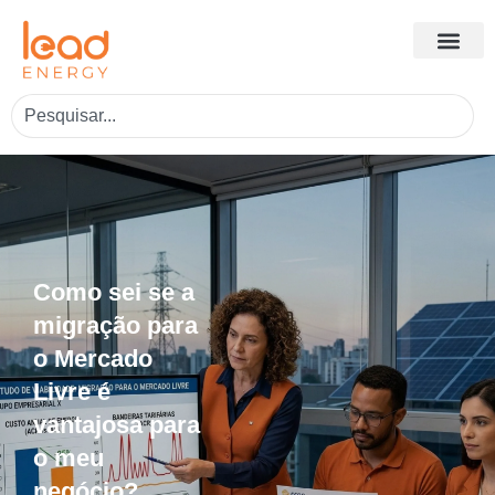
Como sei se a
migração para
o Mercado
Livre é
vantajosa para
o meu
negócio?