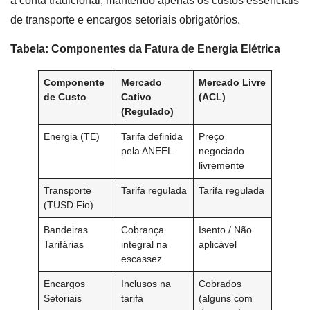
a conta tradicional, mantendo apenas os custos essenciais
de transporte e encargos setoriais obrigatórios.
Tabela: Componentes da Fatura de Energia Elétrica
Componente
Mercado
Mercado Livre
de Custo
Cativo
(ACL)
(Regulado)
Energia (TE)
Tarifa definida
Preço
pela ANEEL
negociado
livremente
Transporte
Tarifa regulada
Tarifa regulada
(TUSD Fio)
Bandeiras
Cobrança
Isento / Não
Tarifárias
integral na
aplicável
escassez
Encargos
Inclusos na
Cobrados
Setoriais
tarifa
(alguns com