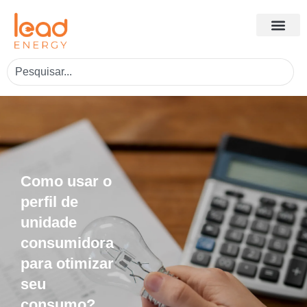
Como usar o
perfil de
unidade
consumidora
para otimizar
seu
consumo?