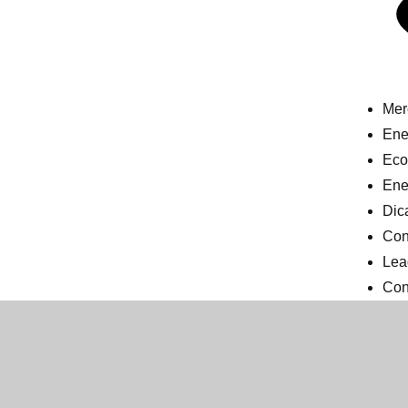
Mer
Ener
Eco
Ene
Dic
Con
Lea
Con