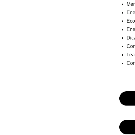
Mer
Ener
Eco
Ene
Dic
Con
Lea
Con