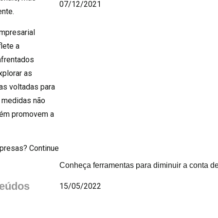
07/12/2021
ente.
mpresarial
lete a
nfrentados
plorar as
as voltadas para
s medidas não
mbém promovem a
mpresas? Continue
Conheça ferramentas para diminuir a conta de
teúdos
15/05/2022