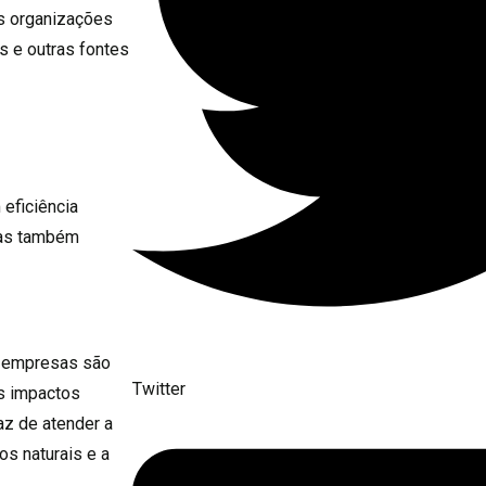
s organizações
s e outras fontes
 eficiência
mas também
s empresas são
Twitter
s impactos
az de atender a
os naturais e a