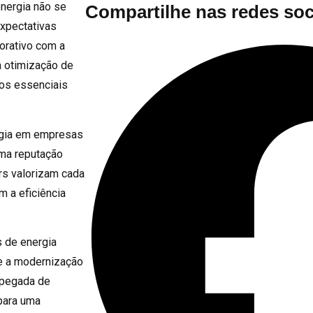
energia não se
Compartilhe nas redes soc
expectativas
orativo com a
a otimização de
os essenciais
rgia em empresas
ma reputação
ers valorizam cada
 a eficiência
s de energia
e a modernização
 pegada de
para uma