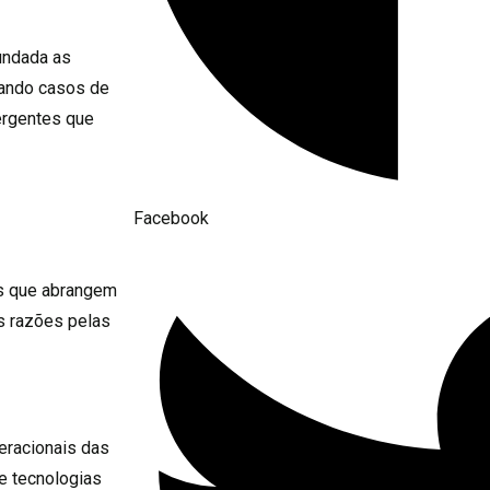
undada as
cando casos de
ergentes que
Facebook
es que abrangem
s razões pelas
eracionais das
de tecnologias