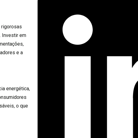
 rigorosas
 Investir em
amentações,
adores e a
ia energética,
consumidores
áveis, o que