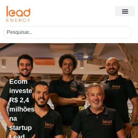
Ecom
investe
R$ 2,4
milhões
na
startup
Lead