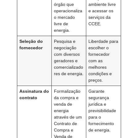
órgão que
ambiente livre
operacionaliza
e acessar os
o mercado
serviços da
livre de
CCEE.
energia.
Seleção do
Pesquisa e
Liberdade para
fornecedor
negociação
escolher o
com diversos
fornecedor
geradores e
com as
comercializado
melhores
res de energia.
condições e
preços.
Assinatura do
Formalização
Garante
contrato
da compra e
segurança
venda de
jurídica e
energia
previsibilidade
através de um
para o
Contrato de
fornecimento
Compra e
de energia.
Venda de