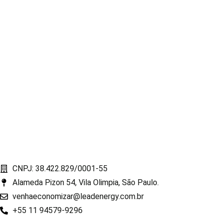
CNPJ: 38.422.829/0001-55
Alameda Pizon 54, Vila Olimpia, São Paulo.
venhaeconomizar@leadenergy.com.br
+55 11 94579-9296