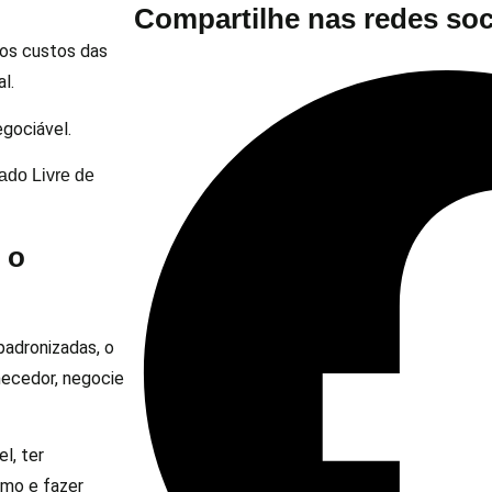
Compartilhe nas redes soc
nos custos das
l.
egociável.
do Livre de
 o
padronizadas, o
necedor, negocie
l, ter
umo e fazer