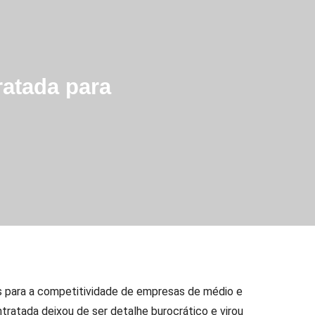
atada para
s para a competitividade de empresas de médio e
ratada deixou de ser detalhe burocrático e virou