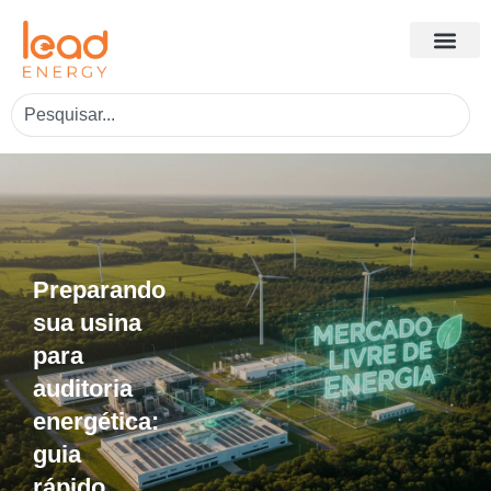
Preparando
sua usina
para
auditoria
energética:
guia
rápido.