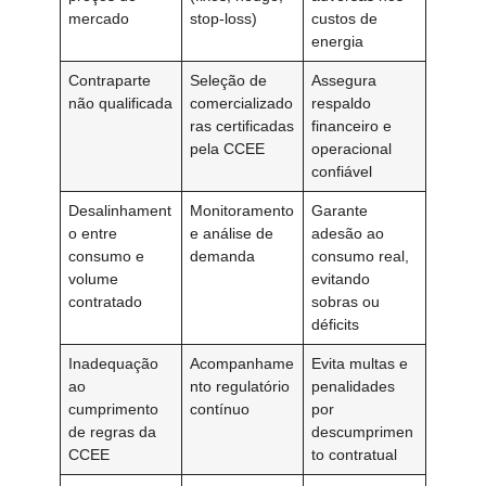
mercado
stop-loss)
custos de
energia
Contraparte
Seleção de
Assegura
não qualificada
comercializado
respaldo
ras certificadas
financeiro e
pela CCEE
operacional
confiável
Desalinhament
Monitoramento
Garante
o entre
e análise de
adesão ao
consumo e
demanda
consumo real,
volume
evitando
contratado
sobras ou
déficits
Inadequação
Acompanhame
Evita multas e
ao
nto regulatório
penalidades
cumprimento
contínuo
por
de regras da
descumprimen
CCEE
to contratual