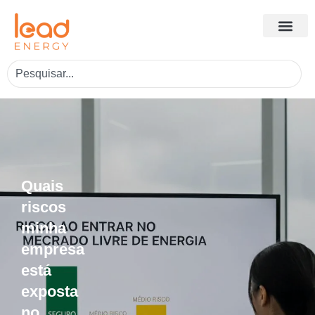
Quais
riscos
minha
empresa
está
exposta
no