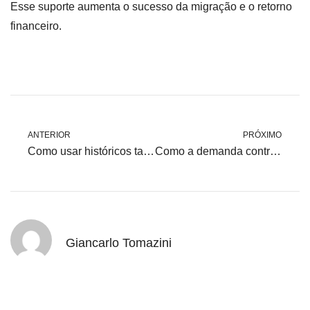
Esse suporte aumenta o sucesso da migração e o retorno
financeiro.
ANTERIOR
PRÓXIMO
Como usar históricos tarifários para negociar tarifas melhores
Como a demanda contratada afeta o custo final no ambiente livre
Giancarlo Tomazini