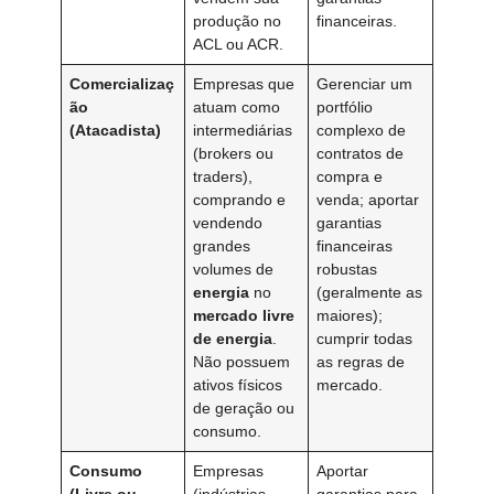
produção no
financeiras.
ACL ou ACR.
Comercializaç
Empresas que
Gerenciar um
ão
atuam como
portfólio
(Atacadista)
intermediárias
complexo de
(brokers ou
contratos de
traders),
compra e
comprando e
venda; aportar
vendendo
garantias
grandes
financeiras
volumes de
robustas
energia
no
(geralmente as
mercado livre
maiores);
de energia
.
cumprir todas
Não possuem
as regras de
ativos físicos
mercado.
de geração ou
consumo.
Consumo
Empresas
Aportar
(Livre ou
(indústrias,
garantias para