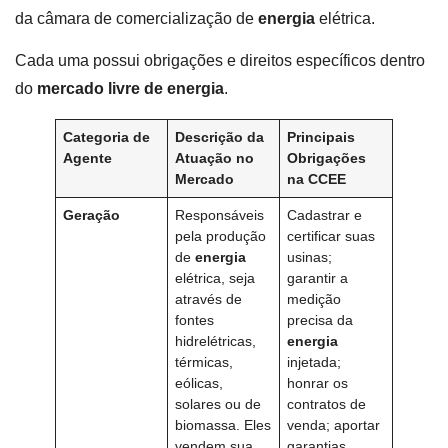
da câmara de comercialização de
energia
elétrica.
Cada uma possui obrigações e direitos específicos dentro
do
mercado livre de energia
.
Categoria de
Descrição da
Principais
Agente
Atuação no
Obrigações
Mercado
na CCEE
Geração
Responsáveis
Cadastrar e
pela produção
certificar suas
de
energia
usinas;
elétrica, seja
garantir a
através de
medição
fontes
precisa da
hidrelétricas,
energia
térmicas,
injetada;
eólicas,
honrar os
solares ou de
contratos de
biomassa. Eles
venda; aportar
vendem sua
garantias