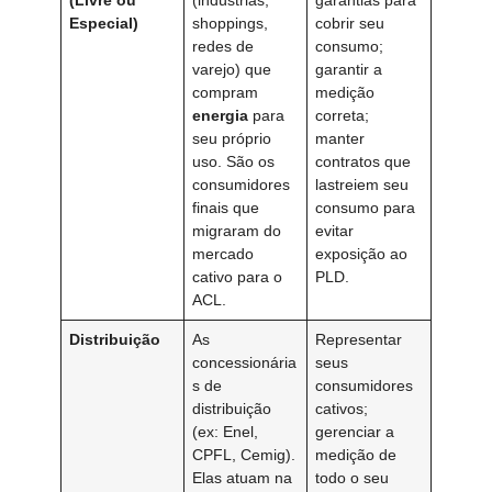
Especial)
shoppings,
cobrir seu
redes de
consumo;
varejo) que
garantir a
compram
medição
energia
para
correta;
seu próprio
manter
uso. São os
contratos que
consumidores
lastreiem seu
finais que
consumo para
migraram do
evitar
mercado
exposição ao
cativo para o
PLD.
ACL.
Distribuição
As
Representar
concessionária
seus
s de
consumidores
distribuição
cativos;
(ex: Enel,
gerenciar a
CPFL, Cemig).
medição de
Elas atuam na
todo o seu