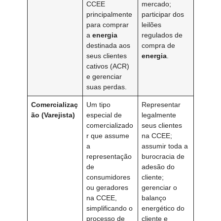
CCEE
mercado;
principalmente
participar dos
para comprar
leilões
a
energia
regulados de
destinada aos
compra de
seus clientes
energia
.
cativos (ACR)
e gerenciar
suas perdas.
Comercializaç
Um tipo
Representar
ão (Varejista)
especial de
legalmente
comercializado
seus clientes
r que assume
na CCEE;
a
assumir toda a
representação
burocracia de
de
adesão do
consumidores
cliente;
ou geradores
gerenciar o
na CCEE,
balanço
simplificando o
energético do
processo de
cliente e