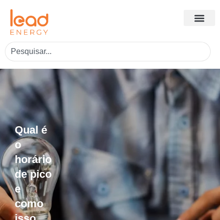
Qual é
o
horário
de pico
e
como
isso