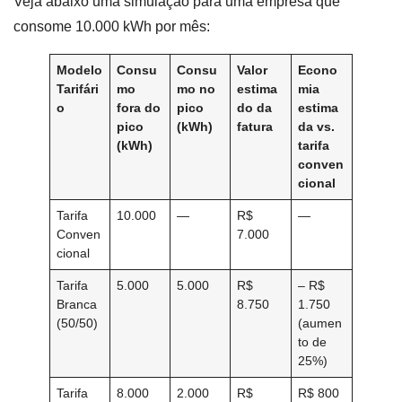
Veja abaixo uma simulação para uma empresa que
consome 10.000 kWh por mês:
Modelo
Consu
Consu
Valor
Econo
Tarifári
mo
mo no
estima
mia
o
fora do
pico
do da
estima
pico
(kWh)
fatura
da vs.
(kWh)
tarifa
conven
cional
Tarifa
10.000
—
R$
—
Conven
7.000
cional
Tarifa
5.000
5.000
R$
– R$
Branca
8.750
1.750
(50/50)
(aumen
to de
25%)
Tarifa
8.000
2.000
R$
R$ 800