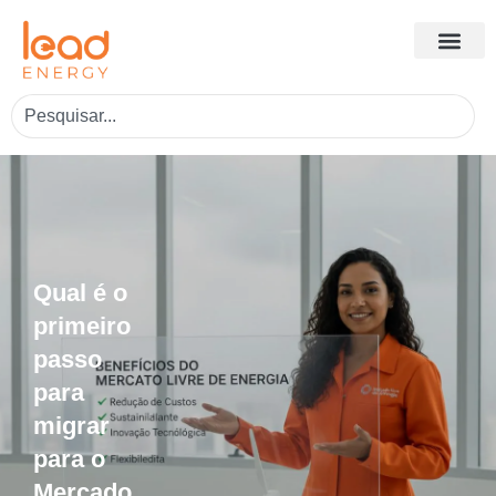
Qual é o
primeiro
passo
para
migrar
para o
Mercado