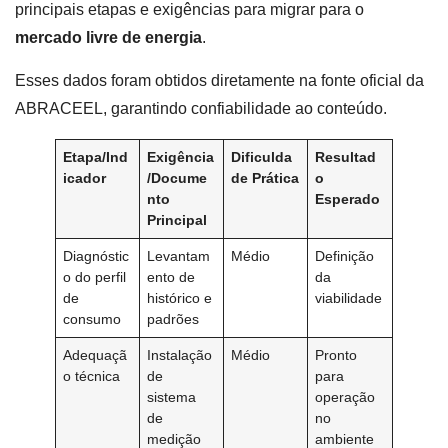
principais etapas e exigências para migrar para o
mercado livre de energia
.
Esses dados foram obtidos diretamente na fonte oficial da
ABRACEEL, garantindo confiabilidade ao conteúdo.
Etapa/Ind
Exigência
Dificulda
Resultad
icador
/Docume
de Prática
o
nto
Esperado
Principal
Diagnóstic
Levantam
Médio
Definição
o do perfil
ento de
da
de
histórico e
viabilidade
consumo
padrões
Adequaçã
Instalação
Médio
Pronto
o técnica
de
para
sistema
operação
de
no
medição
ambiente