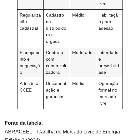
livre
Regulariza
Cadastro
Médio
Habilitaçã
ção
na
o para
cadastral
distribuido
adesão
ra e
órgãos
Planejame
Contrato
Moderado
Liberdade
nto e
com
e
negociaçã
comerciali
previsibilid
o
zadora
ade
Adesão à
Document
Médio
Operação
CCEE
ação e
formal no
garantias
mercado
livre
Fonte da tabela:
ABRACEEL – Cartilha do Mercado Livre de Energia –