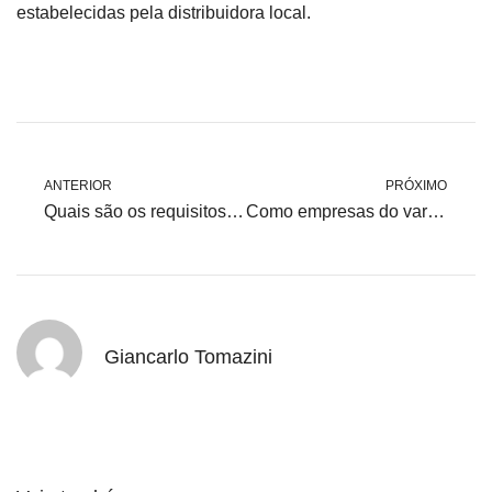
estabelecidas pela distribuidora local.
ANTERIOR
PRÓXIMO
Quais são os requisitos mínimos de demanda contratual (kW) para migrar ao Mercado Livre de Energia?
Como empresas do varejo ganham eficiência energética com o ACL
Giancarlo Tomazini