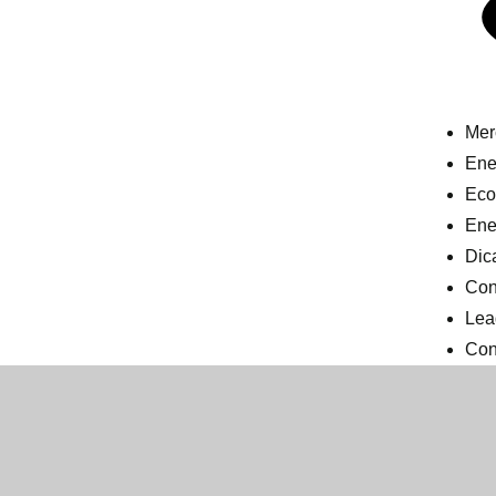
Mer
Ener
Eco
Ene
Dic
Con
Lea
Con