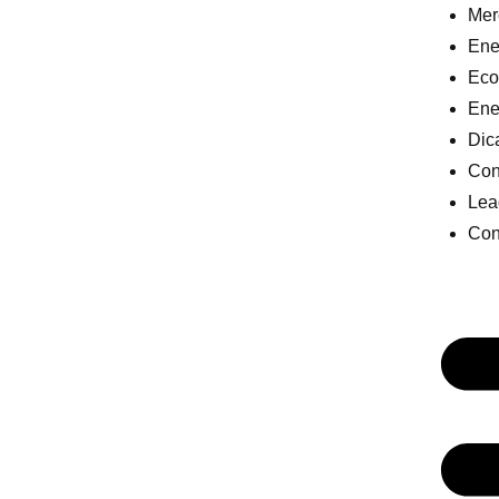
Mer
Ener
Eco
Ene
Dic
Con
Lea
Con