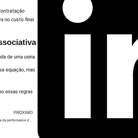
Contratação
a no custo final
ssociativa
ida de uma usina.
ssa equação, mas
mo essas regras
.
PRÓXIMO
Práticas para atualização contínua da performance de sua usina