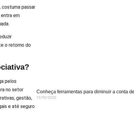
a, costuma passar
 entra em
hada.
eduzir
te o retorno do
ciativa?
ga pelos
ra no setor
Conheça ferramentas para diminuir a conta de
ativas, gestão,
15/05/2022
gais e até seguro