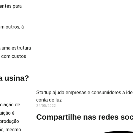
rentes para
em outros, à
a uma estrutura
ue com custos
a usina?
Startup ajuda empresas e consumidores a ide
conta de luz
ciação de
24/05/2022
uição é
Compartilhe nas redes soc
e produção
ção, mesmo