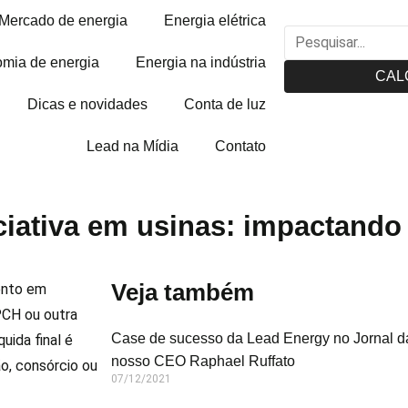
Mercado de energia
Energia elétrica
mia de energia
Energia na indústria
CAL
Dicas e novidades
Conta de luz
Lead na Mídia
Contato
ciativa em usinas: impactando 
Veja também
vento em
PCH ou outra
Case de sucesso da Lead Energy no Jornal da
uida final é
nosso CEO Raphael Ruffato
o, consórcio ou
07/12/2021