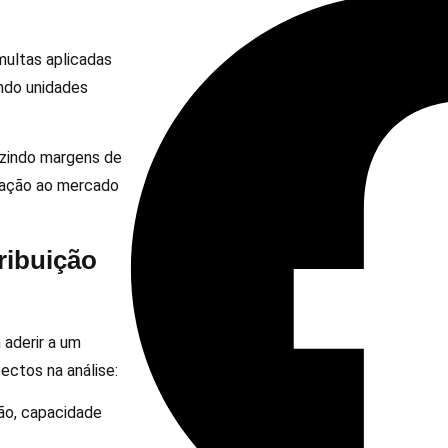
multas aplicadas
ando unidades
uzindo margens de
elação ao mercado
ribuição
 aderir a um
ectos na análise:
ão, capacidade