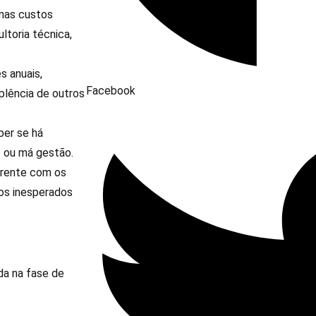
enas custos
ltoria técnica,
s anuais,
Facebook
plência de outros
ber se há
s ou má gestão.
oerente com os
tos inesperados
nda na fase de