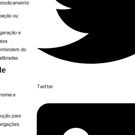
periodicamente:
ciação ou
 geração e
ixa.
 entendem do
libradas.
de
Twitter
onomia e
dução para
obrigações