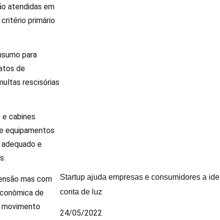
são atendidas em
critério primário
onsumo para
ratos de
multas rescisórias
 e cabines
 de equipamentos
o adequado e
s.
Startup ajuda empresas e consumidores a ide
tensão mas com
conta de luz
 econômica de
um movimento
24/05/2022