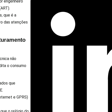
por engenheiro
(ART).
, que é a
tro das atenções
turamento
cnica não
udita o consumo
gados que
E.
nternet e GPRS)
que o relógio do