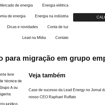
Mercado de energia
Energia elétrica
mia de energia
Energia na indústria
CAL
Dicas e novidades
Conta de luz
Lead na Mídia
Contato
rio para migração em grupo emp
Veja também
nte livre
de técnica de
 Grupo A ou
Case de sucesso da Lead Energy no Jornal da
igente.
nosso CEO Raphael Ruffato
to jurídico