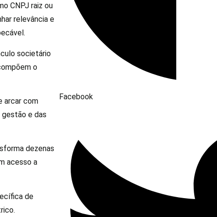
mo CNPJ raiz ou
ar relevância e
pecável.
ulo societário
e compõem o
Facebook
ue arcar com
a gestão e das
ansforma dezenas
om acesso a
pecífica de
rico.