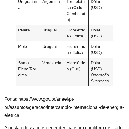
Uruguaian
Argentina
Termelétri
Dólar
a
ca (Ciclo
(USD)
Combinad
o)
Rivera
Uruguai
Hidrelétric
Dólar
a / Eólica
(USD)
Melo
Uruguai
Hidrelétric
Dólar
a / Eólica
(USD)
Santa
Venezuela
Hidrelétric
Dólar
Elena/Ror
a (Guri)
(USD) –
aima
Operação
Suspensa
Fonte:
https://www.gov.br/aneel/pt-
br/assuntos/geracao/intercambio-internacional-de-energia-
eletrica
A gestão dessa interdependência é um equilíbrio delicado