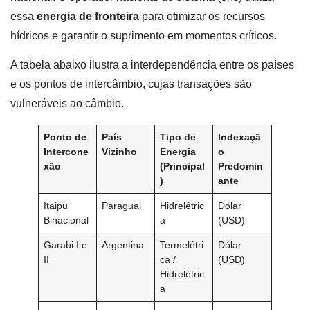
essa
energia de fronteira
para otimizar os recursos
hídricos e garantir o suprimento em momentos críticos.
A tabela abaixo ilustra a interdependência entre os países
e os pontos de intercâmbio, cujas transações são
vulneráveis ao câmbio.
Ponto de
País
Tipo de
Indexaçã
Intercone
Vizinho
Energia
o
xão
(Principal
Predomin
)
ante
Itaipu
Paraguai
Hidrelétric
Dólar
Binacional
a
(USD)
Garabi I e
Argentina
Termelétri
Dólar
II
ca /
(USD)
Hidrelétric
a