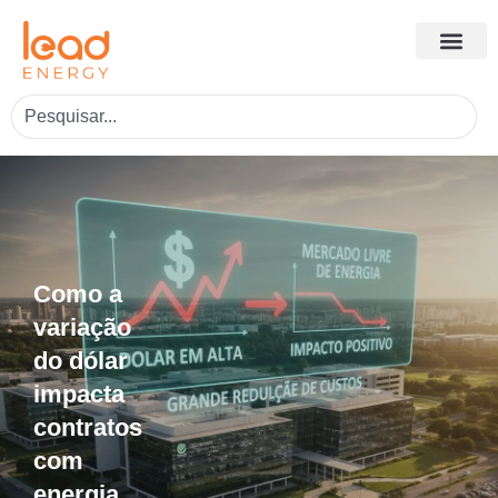
Como a
variação
do dólar
impacta
contratos
com
energia