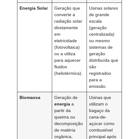
Energia Solar
Geração que
Usinas solares
converte a
de grande
radiação solar
escala
diretamente
(geração
em
centralizada)
eletricidade
ou mesmo
(fotovoltaica)
sistemas de
ou a utiliza
geração
para aquecer
distribuída que
fluidos
são
(heliotérmica).
registrados
para a
emissão.
Biomassa
Geração de
Usinas que
energia
a
utilizam o
partir da
bagaço da
queima ou
cana-de-
decomposição
açúcar como
de matéria
combustível
orgânica,
principal após