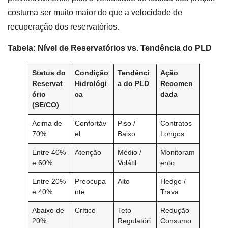
costuma ser muito maior do que a velocidade de
recuperação dos reservatórios.
Tabela: Nível de Reservatórios vs. Tendência do PLD
Status do
Condição
Tendênci
Ação
Reservat
Hidrológi
a do PLD
Recomen
ório
ca
dada
(SE/CO)
Acima de
Confortáv
Piso /
Contratos
70%
el
Baixo
Longos
Entre 40%
Atenção
Médio /
Monitoram
e 60%
Volátil
ento
Entre 20%
Preocupa
Alto
Hedge /
e 40%
nte
Trava
Abaixo de
Crítico
Teto
Redução
20%
Regulatóri
Consumo