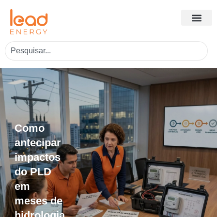
Como
antecipar
impactos
do PLD
em
meses de
hidrologia