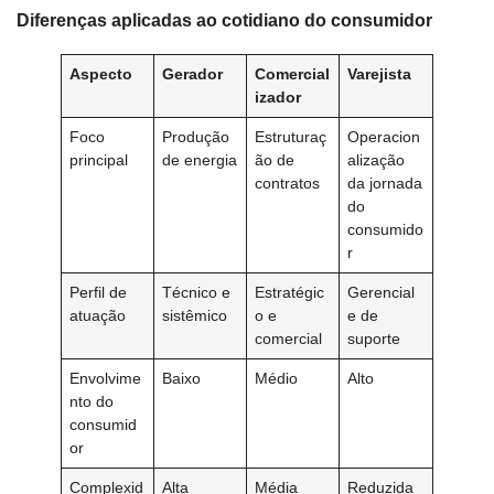
Diferenças aplicadas ao cotidiano do consumidor
Aspecto
Gerador
Comercial
Varejista
izador
Foco
Produção
Estruturaç
Operacion
principal
de energia
ão de
alização
contratos
da jornada
do
consumido
r
Perfil de
Técnico e
Estratégic
Gerencial
atuação
sistêmico
o e
e de
comercial
suporte
Envolvime
Baixo
Médio
Alto
nto do
consumid
or
Complexid
Alta
Média
Reduzida