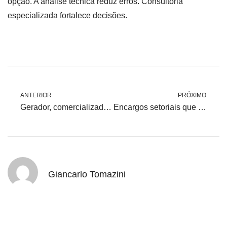
opção. A análise técnica reduz erros. Consultoria
especializada fortalece decisões.
ANTERIOR
PRÓXIMO
Gerador, comercializador e varejista: diferenças na prática
Encargos setoriais que permanecem após a migração
Giancarlo Tomazini