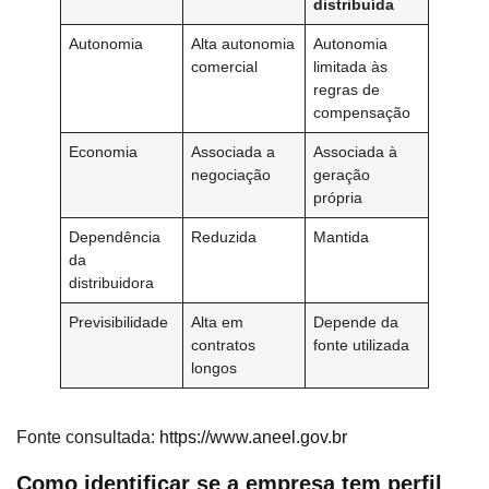
distribuída
Autonomia
Alta autonomia
Autonomia
comercial
limitada às
regras de
compensação
Economia
Associada a
Associada à
negociação
geração
própria
Dependência
Reduzida
Mantida
da
distribuidora
Previsibilidade
Alta em
Depende da
contratos
fonte utilizada
longos
Fonte consultada:
https://www.aneel.gov.br
Como identificar se a empresa tem perfil