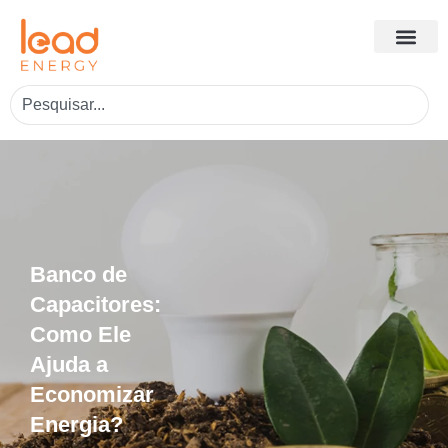
Banco de
Capacitores:
Como Ele
Ajuda a
Economizar
Energia?