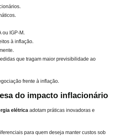
cionários.
máticos.
A ou IGP-M.
tos à inflação.
lmente.
edidas que tragam maior previsibilidade ao
ociação frente à inflação.
esa do impacto inflacionário
rgia elétrica
adotam práticas inovadoras e
 diferenciais para quem deseja manter custos sob