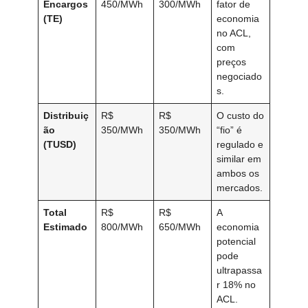
Encargos
450/MWh
300/MWh
fator de
(TE)
economia
no ACL,
com
preços
negociado
s.
Distribuiç
R$
R$
O custo do
ão
350/MWh
350/MWh
“fio” é
(TUSD)
regulado e
similar em
ambos os
mercados.
Total
R$
R$
A
Estimado
800/MWh
650/MWh
economia
potencial
pode
ultrapassa
r 18% no
ACL.