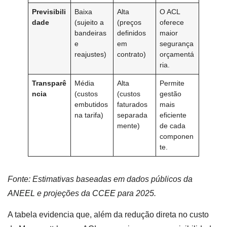
Previsibili
Baixa
Alta
O ACL
dade
(sujeito a
(preços
oferece
bandeiras
definidos
maior
e
em
segurança
reajustes)
contrato)
orçamentá
ria.
Transparê
Média
Alta
Permite
ncia
(custos
(custos
gestão
embutidos
faturados
mais
na tarifa)
separada
eficiente
mente)
de cada
componen
te.
Fonte: Estimativas baseadas em dados públicos da
ANEEL
e projeções da
CCEE
para 2025.
A tabela evidencia que, além da redução direta no custo