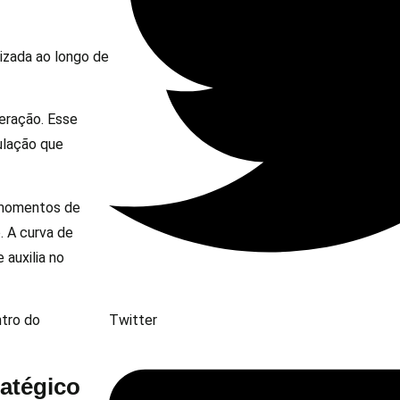
lizada ao longo de
peração. Esse
ulação que
, momentos de
. A curva de
 auxilia no
tro do
Twitter
atégico