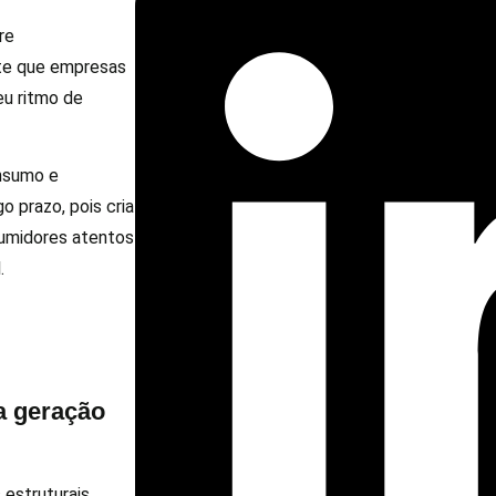
re
ite que empresas
u ritmo de
onsumo e
 prazo, pois cria
sumidores atentos
.
a geração
estruturais.