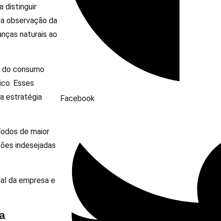
 distinguir
 a observação da
anças naturais ao
ão do consumo
ico. Esses
a estratégia
Facebook
íodos de maior
ções indesejadas
al da empresa e
a