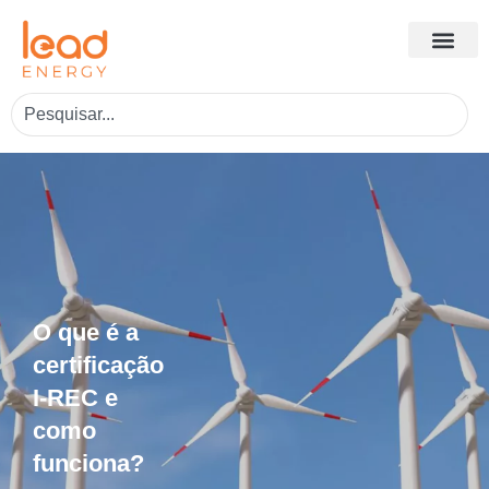
O que é a
certificação
I-REC e
como
funciona?