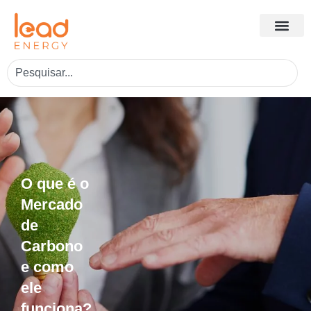
O que é o
Mercado
de
Carbono
e como
ele
funciona?