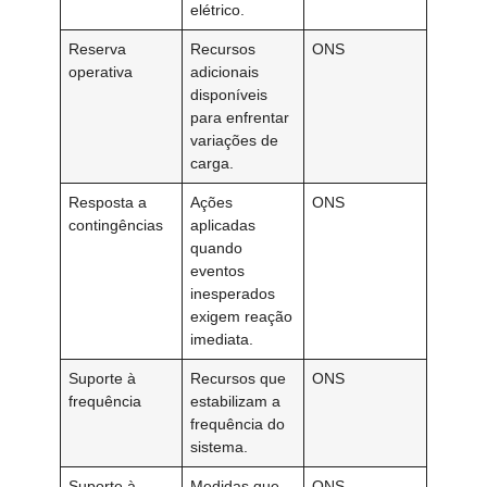
elétrico.
Reserva
Recursos
ONS
operativa
adicionais
disponíveis
para enfrentar
variações de
carga.
Resposta a
Ações
ONS
contingências
aplicadas
quando
eventos
inesperados
exigem reação
imediata.
Suporte à
Recursos que
ONS
frequência
estabilizam a
frequência do
sistema.
Suporte à
Medidas que
ONS