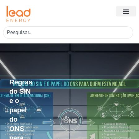
Regras
do SIN
e o
papel
do
ONS
para