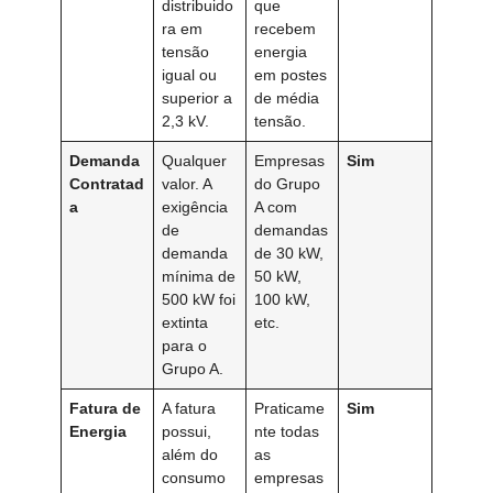
distribuido
que
ra em
recebem
tensão
energia
igual ou
em postes
superior a
de média
2,3 kV.
tensão.
Demanda
Qualquer
Empresas
Sim
Contratad
valor. A
do Grupo
a
exigência
A com
de
demandas
demanda
de 30 kW,
mínima de
50 kW,
500 kW foi
100 kW,
extinta
etc.
para o
Grupo A.
Fatura de
A fatura
Praticame
Sim
Energia
possui,
nte todas
além do
as
consumo
empresas