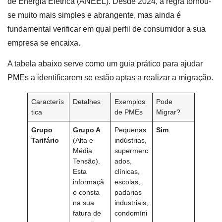
de Energia Elétrica (ANEEL). Desde 2024, a regra tornou-
se muito mais simples e abrangente, mas ainda é
fundamental verificar em qual perfil de consumidor a sua
empresa se encaixa.
A tabela abaixo serve como um guia prático para ajudar
PMEs a identificarem se estão aptas a realizar a migração.
Caracterís
Detalhes
Exemplos
Pode
tica
de PMEs
Migrar?
Grupo
Grupo A
Pequenas
Sim
Tarifário
(Alta e
indústrias,
Média
supermerc
Tensão).
ados,
Esta
clínicas,
informaçã
escolas,
o consta
padarias
na sua
industriais,
fatura de
condomíni