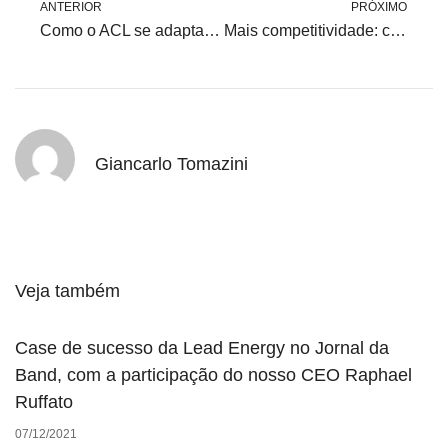
ANTERIOR
PRÓXIMO
Como o ACL se adapta à rotina de hospitais, escolas e indústrias
Mais competitividade: como o ACL pode melhorar sua margem de lucro
Giancarlo Tomazini
Veja também
Case de sucesso da Lead Energy no Jornal da
Band, com a participação do nosso CEO Raphael
Ruffato
07/12/2021