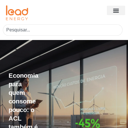
Economia
para
quem
consome
pouco: o
ACL
também é